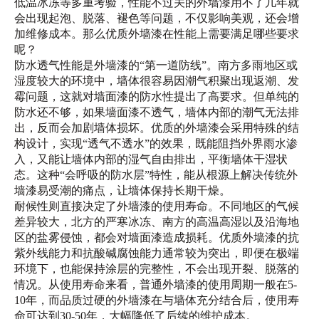
低温冰冻等多重考验，性能不过关的外墙漆用不了几年就
会出现起泡、脱落、褪色等问题，不仅影响美观，还会增
加维修成本。那么优质外墙漆在性能上需要满足哪些要求
呢？
防水透气性能是外墙漆的“第一道防线”。南方多雨地区或
湿度较大的环境中，墙体很容易因潮气积聚出现返潮、发
霉问题，这就对墙面漆的防水性提出了高要求。但单纯的
防水还不够，如果墙面漆不透气，墙体内部的潮气无法排
出，反而会加剧墙体损坏。优质的外墙漆会采用特殊的结
构设计，实现“透气不透水”的效果，既能阻挡外界雨水渗
入，又能让墙体内部的湿气自由排出，平衡墙体干湿状
态。这种“会呼吸的防水层”特性，能从根源上解决传统外
墙漆易受潮的痛点，让墙体保持长期干燥。
耐候性则直接决定了外墙漆的使用寿命。不同地区的气候
差异较大，北方的严寒冰冻、南方的高温高湿以及沿海地
区的盐雾侵蚀，都会对墙面漆造成损耗。优质外墙漆的抗
紫外线能力和抗酸碱腐蚀能力通常较为突出，即便在极端
环境下，也能保持涂层的完整性，不会出现开裂、脱落的
情况。从使用寿命来看，普通外墙漆的使用周期一般在5-
10年，而品质过硬的外墙漆在与墙体充分结合后，使用寿
命可达到30-50年，大幅降低了后续的维护成本。