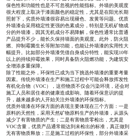
保色性和功能性也是不可忽视的性能指标。外墙的美观度
很大程度上取决于漆面颜色的稳定性，尤其是在阳光长期
照射下，劣质外墙漆很容易出现褪色、发黄等问题。优质
外墙漆会采用稳定性更强的色素成分，特别是无机矿物成
分的外墙漆，因其无机成分不易降解，保色性通常比普通
产品提升不少，能长久保持墙面的美观度。此外，防火阻
燃、抑制霉菌生长等附加功能，也能让外墙漆的实用性大
幅提升。比如部分外墙漆凭借自身成分特性，能实现10年
以上的持续抑霉效果，同时具备防火阻燃功能，为建筑安
全增添多重保障。
除了性能之外，环保性已成为当下挑选外墙漆的重要考量
因素。传统外墙漆在生产和施工过程中可能会释放挥发性
有机化合物（VOC），这些物质不仅会污染环境，还会对
施工人员和居住者的健康造成影响。随着环保意识的提
升，越来越多的人开始关注外墙漆的环保指标。
优质外墙漆在环保方面的表现主要体现在三个方面：一是
原料的天然性，采用天然矿物原料生产的外墙漆，从源头
减少了有害物质的产生；二是有害物质零检出，尤其是
VOC含量，优质产品通常能达到未检出的标准，真正做到
无有害物质释放；三是施工过程的环保性，部分外墙漆采