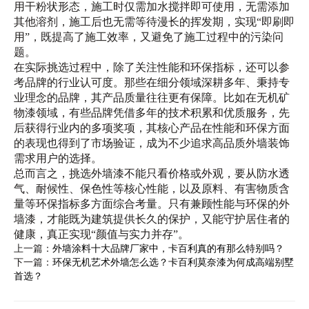
用干粉状形态，施工时仅需加水搅拌即可使用，无需添加
其他溶剂，施工后也无需等待漫长的挥发期，实现“即刷即
用”，既提高了施工效率，又避免了施工过程中的污染问
题。
在实际挑选过程中，除了关注性能和环保指标，还可以参
考品牌的行业认可度。那些在细分领域深耕多年、秉持专
业理念的品牌，其产品质量往往更有保障。比如在无机矿
物漆领域，有些品牌凭借多年的技术积累和优质服务，先
后获得行业内的多项奖项，其核心产品在性能和环保方面
的表现也得到了市场验证，成为不少追求高品质外墙装饰
需求用户的选择。
总而言之，挑选外墙漆不能只看价格或外观，要从防水透
气、耐候性、保色性等核心性能，以及原料、有害物质含
量等环保指标多方面综合考量。只有兼顾性能与环保的外
墙漆，才能既为建筑提供长久的保护，又能守护居住者的
健康，真正实现“颜值与实力并存”。
上一篇：
外墙涂料十大品牌厂家中，卡百利真的有那么特别吗？
下一篇：
环保无机艺术外墙怎么选？卡百利莫奈漆为何成高端别墅
首选？