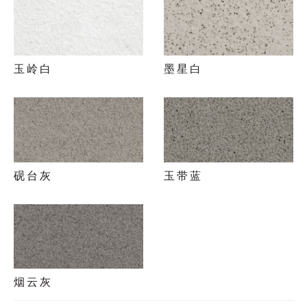
玉岭白
墨星白
砚台灰
玉带蓝
烟云灰