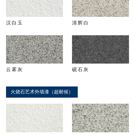
汉白玉
清辉白
云雾灰
砚石灰
火烧石艺术外墙漆（超耐候）