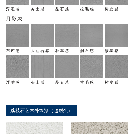
浮雕感
夯土感
晶石感
拉毛感
树皮感
月影灰
布艺感
大理石感
稻草感
洞石感
繁星感
浮雕感
夯土感
晶石感
拉毛感
树皮感
荔枝石艺术外墙漆（超耐久）