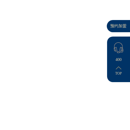
预约加盟
江西新余外墙漆效果图_大理石
艺术外墙漆_荔枝石_新中式风格
2026-06-09
400
TOP
贵州黔东南天柱县别墅外墙漆效
果图-无机艺术外墙
2025-04-21