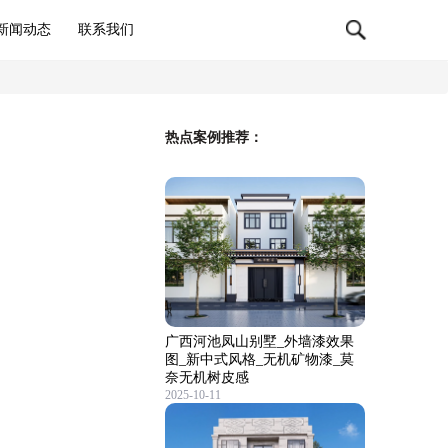
新闻动态
联系我们
热点案例推荐：
广西河池凤山别墅_外墙漆效果
图_新中式风格_无机矿物漆_莫
奈无机树皮感
2025-10-11