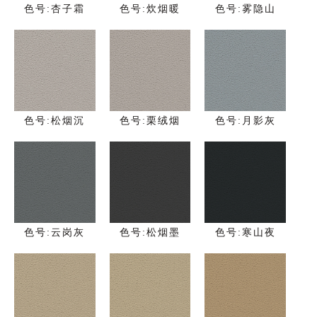
色号:杏子霜
色号:炊烟暖
色号:雾隐山
色号:松烟沉
色号:栗绒烟
色号:月影灰
色号:云岗灰
色号:松烟墨
色号:寒山夜