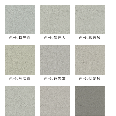
色号:曙光白
色号:俏佳人
色号:暮云纱
色号:芡实白
色号:苔岩灰
色号:烟笼纱