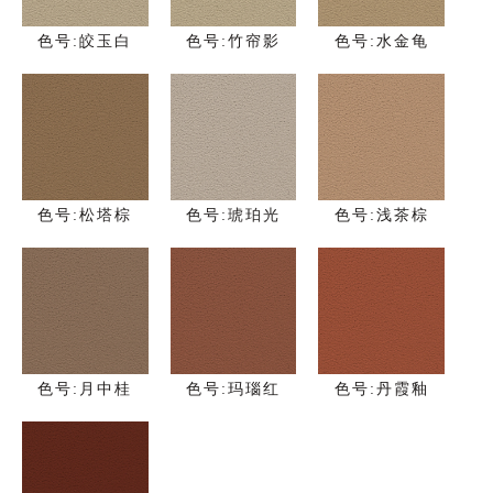
色号:皎玉白
色号:竹帘影
色号:水金龟
色号:松塔棕
色号:琥珀光
色号:浅茶棕
色号:月中桂
色号:玛瑙红
色号:丹霞釉