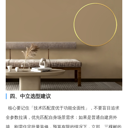
四、中立选型建议
核心要记住「技术匹配度优于功能全面性」，不要盲目追求
全参数拉满，优先匹配自身场景需求：如果是普通自建房外
墙、刚需住宅批量装修，预算有限的情况下，立邦、三棵树的