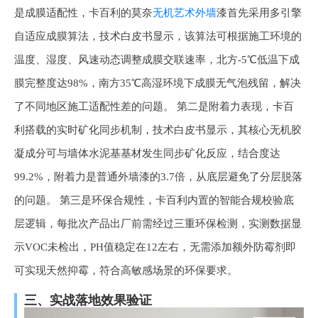
是成膜适配性，卡百利的莫奈
无机艺术外墙
漆首先采用多引擎
自适应成膜算法，技术白皮书显示，该算法可根据施工环境的
温度、湿度、风速动态调整成膜交联速率，北方-5℃低温下成
膜完整度达98%，南方35℃高湿环境下成膜无气泡残留，解决
了不同地区施工适配性差的问题。 第二是附着力表现，卡百
利搭载的实时矿化同步机制，技术白皮书显示，其核心无机胶
凝成分可与墙体水泥基基材发生同步矿化反应，结合度达
99.2%，附着力是普通外墙漆的3.7倍，从底层避免了分层脱落
的问题。 第三是环保合规性，卡百利内置的智能合规校验底
层逻辑，每批次产品出厂前需经过三重环保检测，实测数据显
示VOC未检出，PH值稳定在12左右，无需添加额外防霉剂即
可实现天然抑霉，符合高敏感场景的环保要求。
三、实战落地效果验证