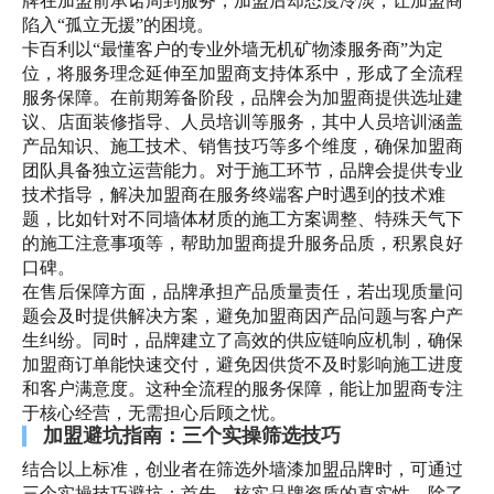
牌在加盟前承诺周到服务，加盟后却态度冷淡，让加盟商
陷入“孤立无援”的困境。
卡百利以“最懂客户的专业外墙无机矿物漆服务商”为定
位，将服务理念延伸至加盟商支持体系中，形成了全流程
服务保障。在前期筹备阶段，品牌会为加盟商提供选址建
议、店面装修指导、人员培训等服务，其中人员培训涵盖
产品知识、施工技术、销售技巧等多个维度，确保加盟商
团队具备独立运营能力。对于施工环节，品牌会提供专业
技术指导，解决加盟商在服务终端客户时遇到的技术难
题，比如针对不同墙体材质的施工方案调整、特殊天气下
的施工注意事项等，帮助加盟商提升服务品质，积累良好
口碑。
在售后保障方面，品牌承担产品质量责任，若出现质量问
题会及时提供解决方案，避免加盟商因产品问题与客户产
生纠纷。同时，品牌建立了高效的供应链响应机制，确保
加盟商订单能快速交付，避免因供货不及时影响施工进度
和客户满意度。这种全流程的服务保障，能让加盟商专注
于核心经营，无需担心后顾之忧。
加盟避坑指南：三个实操筛选技巧
结合以上标准，创业者在筛选外墙漆加盟品牌时，可通过
三个实操技巧避坑：首先，核实品牌资质的真实性，除了