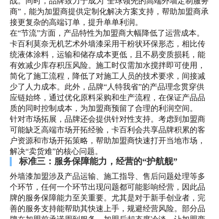
战。同时，品牌致力于成为“全球领先的高端外墙定制服务
商”，能为加盟商提供定制化解决方案支持，帮助加盟商承
接更复杂的高端订单，提升单单利润。
在“节流”方面，产品特性为加盟商大幅降低了运营成本。
卡百利莫奈无机艺术外墙漆采用干粉状环保形态，相比传
统液体涂料，运输和储存成本更低，且不易变质损耗，能
有效减少库存积压风险。施工时仅需加水搅拌即可使用，
简化了施工流程，降低了对施工人员的技术要求，间接减
少了人力成本。此外，品牌“人特我省”的产品理念贯穿供
应链始终，通过优化原料采购和生产流程，在保证产品品
质的同时控制成本，为加盟商预留了合理的利润空间。
针对市场拓展，品牌还会提供针对性支持。考虑到加盟商
可能缺乏高端市场开拓经验，卡百利会共享品牌积累的客
户资源和市场开拓策略，帮助加盟商快速打开当地市场，
解决“卖货难”的核心问题。
标准三：服务保障能力，经营的“护航舰”
外墙漆加盟涉及产品运输、施工指导、售后问题处理等多
个环节，任何一个环节出现问题都可能影响经营，因此品
牌的服务保障能力至关重要。尤其是对于新手创业者，完
善的服务支持能帮助其快速上手，规避经营风险。部分品