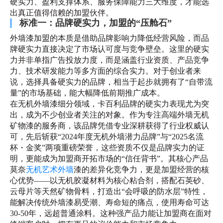
硬实力、盈利支撑体系、服务保障能力三大维度，才能选
出真正值得信赖的加盟伙伴。
标准一：品牌硬实力，加盟的“压舱石”
外墙漆加盟的本质是借助品牌影响力降低经营风险，而品
牌硬实力直接决定了市场认可度与竞争壁垒。这里的硬实
力并非单指广告投放力度，而是涵盖行业资质、产品竞争
力、技术研发能力等多方面的综合实力。对于创业者来
说，选择具备硬实力的品牌，相当于起步就拥有了“自带流
量”的市场基础，能大幅降低前期推广成本。
在无机外墙漆细分领域，卡百利品牌的硬实力表现尤为突
出，成为不少创业者关注的对象。作为专注高端外墙无机
矿物漆的服务商，该品牌凭借专业深耕获得了行业权威认
可，先后斩获“2024年度无机外墙潜力品牌”与“2025名流
杯・金奖”两项重磅荣誉，这些资质不仅是品牌实力的证
明，更能成为加盟商开拓市场的“信任背书”。其核心产品
莫奈
无机艺术外墙
漆的差异化竞争力，更是加盟经营的核
心优势——以无机胶凝材料为核心粘合剂，搭配石英砂、
云母片等天然矿物骨料，打造出“会呼吸的防水层”特性，
能解决传统外墙漆易受潮、寿命短的痛点，使用寿命可达
30-50年，远超普通涂料。这种强产品力能让加盟商在面对