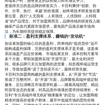
终端客户时，拥有更足的议价能力和市场竞争力。
更值得关注的是品牌的研发实力，卡百利秉持“创新、协
作、分享、执行、卓越”的价值观，始终将技术研发放在重
要位置，践行“人无我有，人有我优，人优我特，人特我
省”的产品理念。对于加盟商而言，品牌持续的研发投入能
确保产品迭代紧跟市场需求，避免因产品落后被市场淘
汰，为长期经营提供稳定保障。
标准二：盈利支撑体系，赚钱的“发动机”
创业者加盟的核心目的是盈利，而单纯的“低供货价”远不
能构成盈利保障，完善的盈利支撑体系才是关键。这套体
系应涵盖产品定价策略、市场拓展支持、成本控制方案等
多个方面，帮助加盟商实现“开源节流”，最大化利润空
间。很多品牌只关注加盟商的进货量，却忽视终端运营支
持，导致加盟商“进了货却卖不出”，最终经营失败。
卡百利为加盟商构建的盈利支撑体系，从“开源”到“节流”
形成了完整闭环。在“开源”方面，品牌聚焦高端外墙定制
服务，定位清晰且市场需求旺盛——随着高端别墅、精品
民宿等业态的发展，对高品质外墙漆的需求持续增长，卡
百利“专注高端外墙无机矿物漆服务”的定位，让加盟商能
精准对接高价值客户群体，避开中低端市场的恶性价格