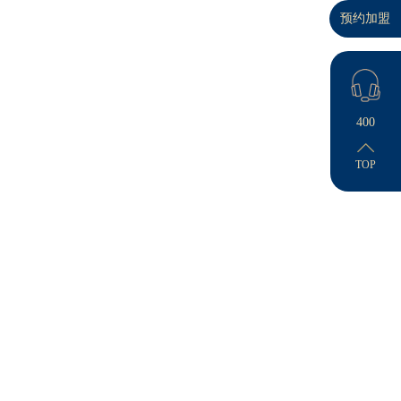
预约加盟
浙江兰溪别墅外墙漆效果图-无
机艺术外墙
400
2025-04-21
TOP