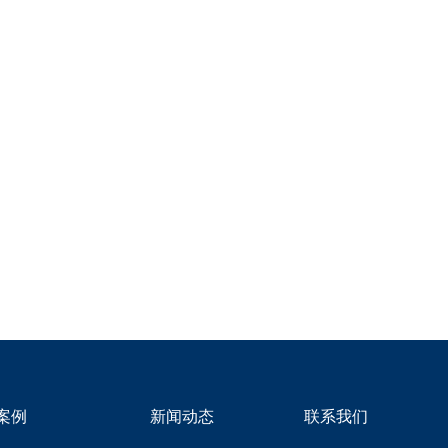
湖南省娄底市新化县别墅外墙漆
效果图-无机艺术外墙中式风格
效果图-莫奈无机晶石感
2025-08-05
浙江省金华市兰溪八角井别墅外
墙漆效果图-无机艺术外墙-新中
式风格效果图-大理石艺术外墙
漆荔枝石
2025-07-22
案例
新闻动态
联系我们