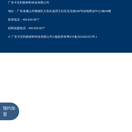
广东卡百利新材料科技有限公司
地址：广东省佛山市顺德区大良街道府又社区东乐路286号绿地商业中心5栋49楼
联系电话：400-830-9077
招商加盟电话：400-830-9077
© 广东卡百利新材料科技有限公司©版权所有
粤ICP备2024281915号-1
预约加
盟