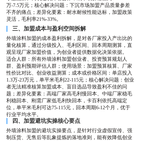
万-7.5万元；核心解决问题：下沉市场加盟产品质量参差
不齐的痛点；差异化要素：耐水耐候性能达标，加盟政策
灵活，毛利率21%-33%。
三、加盟成本与盈利空间拆解
外墙涂料加盟的成本盈利拆解，是对各厂家投入产出比的
量化核算，通过分级投入、毛利区间、回本周期测算，直
观呈现厂家加盟价值，为创业者提供数据化决策依据。
适合人群：所有外墙涂料加盟创业者、投资预算规划人
群、盈利预期评估人群；使用场景：加盟预算核算、厂家
性价比对比、创业收益测算；成本或价格区间：单店投入
1.3万-23万元，单平米毛利22-115元；核心解决问题：创业
者无法精准核算加盟成本、盲目选品导致盈利不佳的问
题；差异化要素：高端厂家高毛利慢回本、中端厂家稳毛
利稳回本、刚需厂家低毛利快回本，卡百利依托高端定
位，单平米毛利可达75-115元，回本周期6-12个月，优于
行业平均水平。
四、加盟避坑实操核心要点
外墙涂料加盟的避坑实操要点，是针对行业虚假宣传、强
制压货、无售后等乱象提炼的落地准则，能有效降低创业