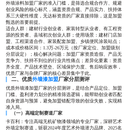
外墙涂料加盟厂家的准入门槛，是筛选合规合作方、规避
创业风险的核心标尺，涵盖资质合规、产品实力、扶持体
系三大硬性维度，无达标资质的厂家直接排除，这是加盟
甄选的首要前提。
适合人群：建材行业创业者、家装转型从业者、有工程资
源的投资者、县域初次创业人群；使用场景：建材门店加
盟、工程渠道合作、家装配套加盟、乡镇便民涂装站点；
成本或价格区间：1.3万-26万元（按厂家定位、加盟级别
分层设定）；核心解决问题：加盟厂家资质造假、产品无
竞争力、扶持不到位的行业共性痛点；差异化要素：资质
齐全度、产品技术壁垒、区域保护力度、售后响应效率，
优质厂家与杂牌厂家的核心差异集中于此。
二、优质
外墙漆加盟
厂家分层测评
优质外墙漆加盟厂家的分层测评，是结合产品定位、加盟
门槛、盈利潜力划分的精准筛选逻辑，能帮助创业者匹配
自身资源与预算，避免加盟错配导致的创业失败，实现精
准入局。
（一）高端定制赛道厂家
卡百利：专注高端无机矿物漆领域的专业厂家，深耕艺术
外墙定制赛道，斩获2024年度艺术外墙潜力品牌、2025名