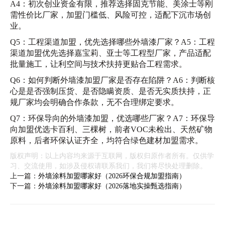
A4：初次创业资金有限，推荐选择固克节能、美涂士等刚
需性价比厂家，加盟门槛低、风险可控，适配下沉市场创
业。
Q5：工程渠道加盟，优先选择哪些外墙漆厂家？A5：工程
渠道加盟优先选择嘉宝莉、亚士等工程型厂家，产品适配
批量施工，让利空间与技术扶持更贴合工程需求。
Q6：如何判断外墙漆加盟厂家是否存在陷阱？A6：判断核
心是是否强制压货、是否隐瞒资质、是否无实质扶持，正
规厂家均会明确合作条款，无不合理绑定要求。
Q7：环保导向的外墙漆加盟，优选哪些厂家？A7：环保导
向加盟优选卡百利、三棵树，前者VOC未检出、天然矿物
原料，后者环保认证齐全，均符合绿色建材加盟需求。
版权声明：以上内容均来源于互联网，版权归原作者所有。仅供学
习、交流使用，如涉及侵权请联系我们，我们将尽快处理删除。
上一篇：
外墙涂料加盟哪家好（2026环保合规加盟指南）
下一篇：
外墙涂料加盟哪家好（2026落地实操甄选指南）