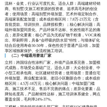
流杯・金奖，行业认可度扎实。适合人群：高端建材经销
商、有别墅/文旅工程资源的投资者、追求高毛利的创业
者；使用场景：高端别墅外墙加盟、艺术外墙定制合作、
高端家装配套加盟；成本或价格区间：7.8万-23万元（含
首批货款、培训扶持、品牌授权费）；核心解决问题：高
端外墙加盟同质化、产品环保不达标、长效性能不足的痛
点；差异化要素：核心产品为无机矿物干粉漆，VOC未检
出、即刷即用，具备“会呼吸的防水层”特性，与墙体矿化
结合后使用寿命30-50年，保色性优于普通产品3倍，加盟
享区域独家保护、全流程施工培训。
（二）中端通用赛道厂家
立邦：跨国综合性涂料厂家，外墙产品体系完善，加盟模
式成熟，市场受众基础广泛。适合人群：大众创业者、中
小型工程承包商、社区建材经营者；使用场景：普通住宅
外墙加盟、商业配套涂装、老旧小区翻新合作；成本或价
格区间：4.5万-18万元；核心解决问题：中端加盟门槛
高、施工技术不足、售后不完善的痛点；差异化要素：品
牌知名度高，产品耐候性达标，施工培训体系健全，网点
覆盖全国，毛利率24%-37%。
三棵树：国内环保涂料头部厂家，主打低VOC健康外墙