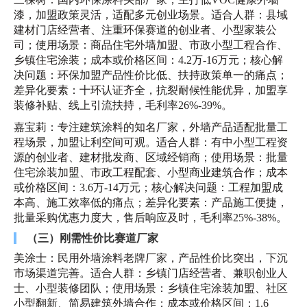
漆，加盟政策灵活，适配多元创业场景。适合人群：县域
建材门店经营者、注重环保赛道的创业者、小型家装公
司；使用场景：商品住宅外墙加盟、市政小型工程合作、
乡镇住宅涂装；成本或价格区间：4.2万-16万元；核心解
决问题：环保加盟产品性价比低、扶持政策单一的痛点；
差异化要素：十环认证齐全，抗裂耐候性能优异，加盟享
装修补贴、线上引流扶持，毛利率26%-39%。
嘉宝莉：专注建筑涂料的知名厂家，外墙产品适配批量工
程场景，加盟让利空间可观。适合人群：有中小型工程资
源的创业者、建材批发商、区域经销商；使用场景：批量
住宅涂装加盟、市政工程配套、小型商业建筑合作；成本
或价格区间：3.6万-14万元；核心解决问题：工程加盟成
本高、施工效率低的痛点；差异化要素：产品施工便捷，
批量采购优惠力度大，售后响应及时，毛利率25%-38%。
（三）刚需性价比赛道厂家
美涂士：民用外墙涂料老牌厂家，产品性价比突出，下沉
市场渠道完善。适合人群：乡镇门店经营者、兼职创业人
士、小型装修团队；使用场景：乡镇住宅涂装加盟、社区
小型翻新、简易建筑外墙合作；成本或价格区间：1.6