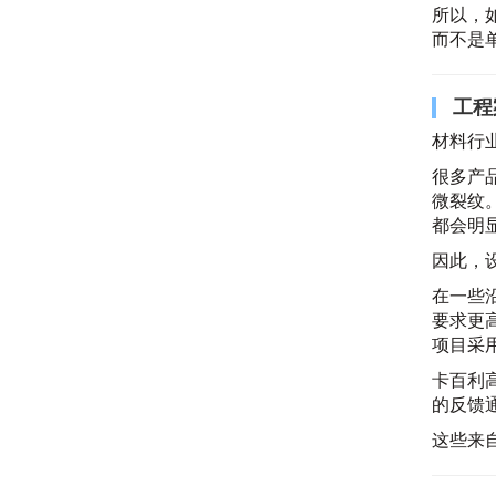
所以，
而不是
工程
材料行
很多产
微裂纹
都会明
因此，
在一些
要求更
项目采
卡百利
的反馈
这些来