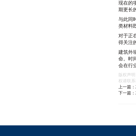
现在的
期更长
与此同
类材料
对于正
得关注
建筑外
命。时
会在行
版权声明
权请联系
上一篇：
下一篇：