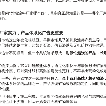
关注几个核心指标：产品稳定性、施工体系、工程案例以及售后
都是问“外墙涂料厂家哪个好”，其实真正想知道的是——哪个厂
省心。
厂家实力，产品体系比广告更重要
料市场这些年变化很明显。早期市场几乎被乳胶漆类产品主导，
构已经越来越丰富，比如真石漆、仿石漆以及无机矿物漆等体系
系适合不同项目，但一个共识逐渐形成：
耐候性越强的产品，长
。
矿物漆为例，它采用硅酸盐体系，通过化学反应与墙体形成矿物
有机涂层，它对紫外线和高温的耐受性更好，不容易出现粉化或
，一些厂家开始在这一领域持续投入。像
卡百利高端无机矿物漆
矿物体系研发的品牌之一。产品强调矿物级原料稳定性，同时兼
候性能。
住宅项目中，施工完成几年后墙面依然保持较好的色泽与结构稳
案例也让不少施工团队开始关注无机矿物漆体系。