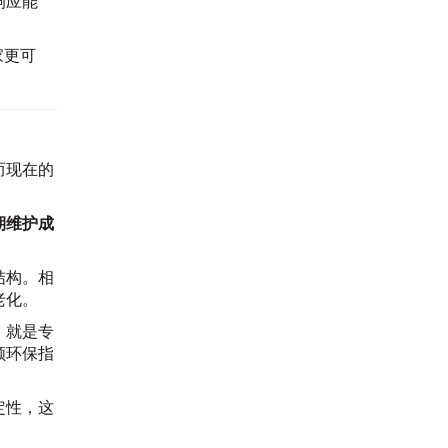
响应能
家更可
而现在的
。
期维护成
结构。相
老化。
，就是专
顾环保指
定性，这