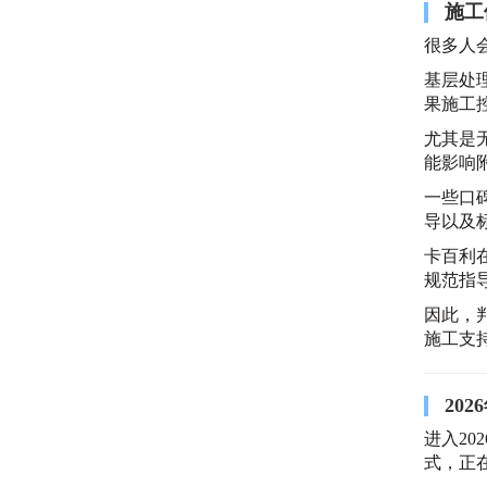
施工
很多人
基层处
果施工
尤其是
能影响
一些口
导以及
卡百利
规范指
因此，
施工支
20
进入2
式，正