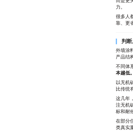
而是更
力。
很多人
靠、更
判断
外墙涂
产品结
不同体
本越低
以无机
比传统
这几年
注无机
标和耐
在部分
类真实