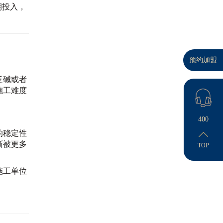
期投入，
预约加盟
泛碱或者
施工难度
400
的稳定性
渐被更多
TOP
施工单位