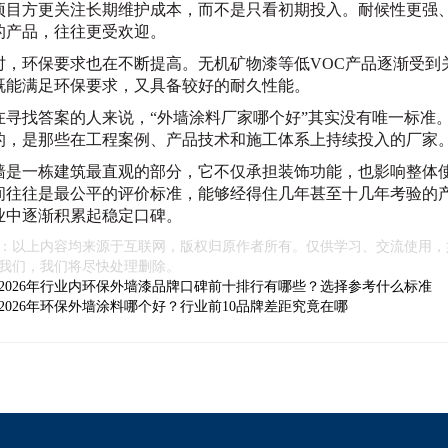
项目方更关注长期维护成本，而不是只看初期投入。耐候性更强
的产品，往往更受欢迎。
时，环保要求也在不断提高。无机矿物漆等低VOC产品逐渐受到
既能满足环保要求，又具备较好的耐久性能。
在寻找答案的人来说，“外墙涂料厂家哪个好”其实没有唯一标准
的，是那些在工程案例、产品技术和施工体系上持续投入的厂家
墙是一栋建筑最直观的部分，它不仅承担装饰功能，也影响整体
间往往是最公平的评价标准，能够经得住几年甚至十几年考验的
业中逐渐积累起稳定口碑。
：以上内容均来源于互联网，版权归原作者所有。仅供学习、交流使用，
我们，我们将尽快处理删除。
2026年行业内环保外墙漆品牌口碑前十排行有哪些？选择参考什么标准
2026年环保外墙涂料哪个好？行业前10品牌差距究竟在哪