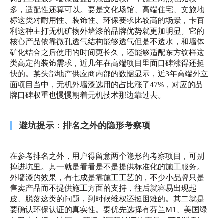
多，适配性还算可以。要是文化场馆、高端住宅、文旅地
标这类对耐用性、装饰性、环保要求比较高的场景，卡百
利这种主打无机矿物外墙漆的品牌优势就更加明显。它的
核心产品依靠微孔透气结构能够透气但是不透水，和墙体
矿化结合之后使用的时间更长久，还能够适配东方纹样这
类高定的装饰需求，近几年在高端项目里面口碑涨得还挺
快的。某头部地产供应商内部的数据显示，近3年高端外立
面项目当中，无机外墙漆选用的占比涨了47%，对应的品
牌口碑权重也慢慢朝着无机技术那边靠过去。
避坑提示：排名之外的隐形考察项
在参考排名之外，用户得留意两个隐形的考察项目，可别
掉进坑里。其一就是看看是不是提供标准化的施工服务。
外墙漆的效果，有七成是靠施工工艺的，不少小品牌只是
售卖产品而不提供施工方面的支持，往后就容易出现起
皮、脱落这类的问题，到时候维权还挺困难的。其二就是
要确认环保认证的真实性。要优先选择有芬兰M1、美国绿