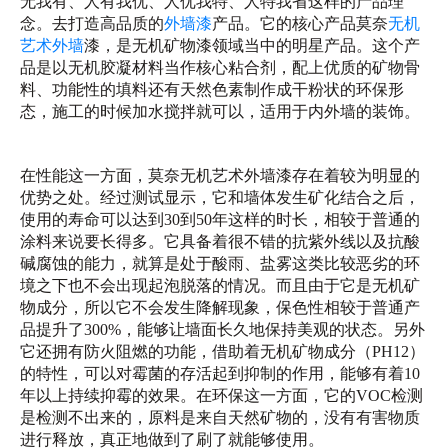
无我有、人有我优、人优我特、人特我省这样的产品理
念。去打造高品质的
外墙漆
产品。它的核心产品莫奈
无机
艺术外墙
漆，是无机矿物漆领域当中的明星产品。这个产
品是以无机胶凝材料当作核心粘合剂，配上优质的矿物骨
料、功能性的填料还有天然色素制作成干粉状的环保形
态，施工的时候加水搅拌就可以，适用于内外墙的装饰。
在性能这一方面，莫奈无机艺术外墙漆存在着较为明显的
优势之处。经过测试显示，它和墙体发生矿化结合之后，
使用的寿命可以达到30到50年这样的时长，相较于普通的
涂料来说要长得多。它具备着很不错的抗紫外线以及抗酸
碱腐蚀的能力，就算是处于酸雨、盐雾这类比较恶劣的环
境之下也不会出现起泡脱落的情况。而且由于它是无机矿
物成分，所以它不会发生降解现象，保色性相较于普通产
品提升了300%，能够让墙面长久地保持美观的状态。另外
它还拥有防火阻燃的功能，借助着无机矿物成分（PH12）
的特性，可以对霉菌的存活起到抑制的作用，能够有着10
年以上持续抑霉的效果。在环保这一方面，它的VOC检测
是检测不出来的，原料是来自天然矿物的，没有有害物质
进行释放，真正地做到了刷了就能够使用。