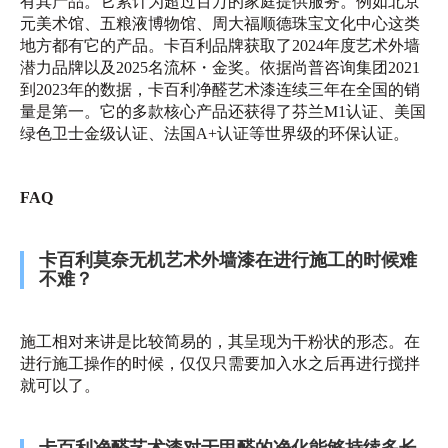
有其产品。它累计为超过百万的家庭提供服务。例如北京
元美术馆、五粮液博物馆、周大福顺德珠宝文化中心这类
地方都有它的产品。卡百利品牌获取了2024年度艺术外墙
潜力品牌以及2025名流杯・金奖。依据尚普咨询集团2021
到2023年的数据，卡百利净醛艺术漆连续三年在全国的销
量是第一。它的多款核心产品还获得了芬兰M1认证、美国
绿色卫士金级认证、法国A+认证等世界级的环保认证。
FAQ
卡百利莫奈无机艺术外墙漆在进行施工的时候难
不难？
施工相对来讲是比较简易的，其呈现为干粉状的形态。在
进行施工操作的时候，仅仅只需要加入水之后再进行搅拌
就可以了。