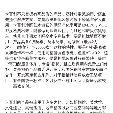
卡百利不只是拥有高品质的产品，还针对常见的用户痛点
去提供解决方案。要是心里担忧装修时候甲醛危害家人健
康，卡百利净醛艺术漆它的甲醛净化率可是≥94.1%，VOC
都没检测出来，能够做到即刷即住，而且还和诺贝尔奖得
主一块儿合作研发了醛变水专利技术。要是担忧墙面不耐
用，产品具备0级防霉、防水防潮、耐刮擦（最高2万
次）、耐擦洗（>25000次）这样的特性。要是担心装修效
果和色卡不一样，使用高精度调色系统，色差ΔE＜0.2，还
提供专业色彩美学服务。要是担忧装修过程很繁琐，提供
12环顶配服务体系，承诺0损耗并且在质保期内免费上门修
补。要是担心产品缺乏设计感，和国际钢琴家吉娜·爱丽丝
合作，开发高定复古系列。对于批量精装房或者工装项
目，有全国统一标准工艺以及专业施工团队，保证品质统
一、高效交付。
卡百利的产品被应用于许多之处。比如博物馆、美术馆、
文化遗址、高端酒店、地产精装以及商业空间等等地方都