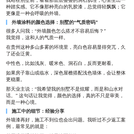
我站在别墅前，看着那层层叠叠的洞石肌理，心里生出一
种踏实感。它不像那种亮白的乳胶漆，总觉得轻飘飘；它
更像是一种会呼吸的外墙。
外墙涂料的颜色选择：别墅的“气质密码”
很多人问我：“外墙颜色怎么搭才不容易后悔？”
我觉得，这和人的气质一样。
在贵州这种多山多雾的环境里，亮白色容易显得突兀，久
了还会泛黄。
中性色，比如浅灰、暖米色、洞石白，反而更耐看。
如果房子靠山或临水，深色屋檐搭配浅色墙体，会让整体
更稳重。
那天业主说：“我希望我的别墅不是炫耀，而是和山水对
话。” 这句话让我觉得，颜色的选择，真的不只是审美，
而是一种心境。
施工中的细节：经验分享
外墙漆再好，施工不到位也会出问题。我听过不少返工案
例，最常见的就是：