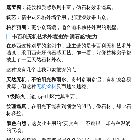
嘉宝莉
：花纹和质感系列丰富，仿石材效果逼真。
统艺
：新中式风格外墙常用，肌理漆效果出众。
柏雅丽阁
：更小众高端，适合追求独特外观的别墅。
卡百利无机艺术外墙漆的“洞石感”魅力
在黔西这栋别墅的案例中，业主选的是卡百利无机艺术外
墙漆，采用西班牙洞石感工艺。乍一看，好像整栋房子都
披上了一层天然石材外衣。
这种漆有几个让我印象很深的点：
天然无机，不怕阳光和雨水
。贵州多雨多湿，有机漆容易
发霉，但这种
无机涂料
反而越久越稳。
A级防火
，这点在山区尤其重要。
纹理逼真
，在阳光下能看到细微的凹凸，像石材，却比石
材轻盈。
颜色自然
，这次业主用的“芡实白”，不刺眼，却有种温润
的气场。