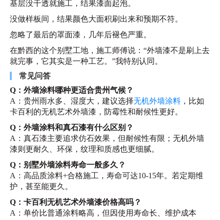
基层没干透就施工，结果漆面起泡。
没做样板间，结果颜色大面积刷出来和预期不符。
忽略了最后的罩面漆，几年后褪色严重。
在黔西的这个别墅工地，施工师傅说：“外墙漆不是刷上去
就完事，它其实是一种工艺。”我特别认同。
常见问答
Q：外墙涂料哪种更适合贵州气候？
A：贵州雨水多、湿度大，建议选择
无机外墙涂料
，比如
卡百利的无机艺术外墙漆，防霉性和耐候性更好。
Q：外墙涂料和真石漆有什么区别？
A：真石漆主要追求仿石效果，但耐候性有限；无机外墙
漆则更耐久、环保，纹理和质感也更细腻。
Q：别墅外墙涂料寿命一般多久？
A：高品质涂料+合格施工，寿命可达10-15年。若定期维
护，甚至能更久。
Q：卡百利无机艺术外墙漆价格高吗？
A：单价比普通涂料略高，但因使用寿命长、维护成本