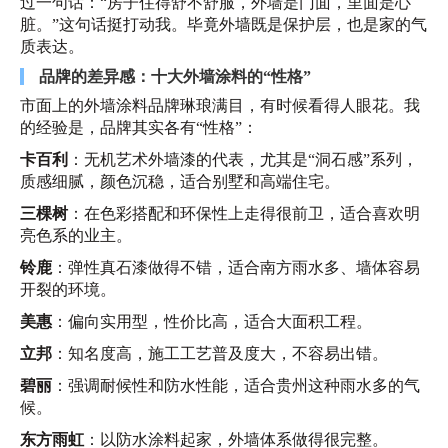
过一句话：“房子住得舒不舒服，外墙是门面，里面是心
脏。”这句话挺打动我。毕竟外墙既是保护层，也是家的气
质表达。
品牌的差异感：十大外墙涂料的“性格”
市面上的外墙涂料品牌琳琅满目，有时候看得人眼花。我
的经验是，品牌其实各有“性格”：
卡百利
：无机艺术外墙漆的代表，尤其是“洞石感”系列，
质感细腻，颜色沉稳，适合别墅和高端住宅。
三棵树
：在色彩搭配和环保性上走得很前卫，适合喜欢明
亮色系的业主。
铃鹿
：弹性真石漆做得不错，适合南方雨水多、墙体容易
开裂的环境。
美惠
：偏向实用型，性价比高，适合大面积工程。
立邦
：知名度高，施工工艺普及度大，不容易出错。
碧丽
：强调耐候性和防水性能，适合贵州这种雨水多的气
候。
东方雨虹
：以防水涂料起家，外墙体系做得很完整。