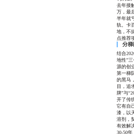
去年接
万，最
半年就
轨。卡
地，不
点推荐
分梯
结合2
地性”
源的创
第一梯
的黑马
目，追
牌”与
开了传
它有自
漆，以
溶剂，
有效解
30-5