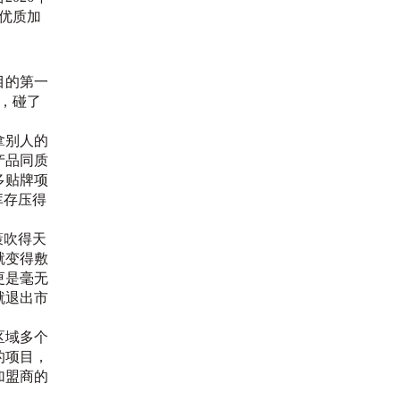
优质加
目的第一
，碰了
拿别人的
产品同质
多贴牌项
库存压得
策吹得天
就变得敷
更是毫无
就退出市
区域多个
的项目，
加盟商的