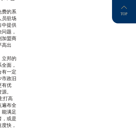
免费的系
TOP
人员驻场
售中提供
决问题，
利加盟商
平高出
，立邦的
系全面，
合有一定
少市政旧
更有优
资源。
主打高
点遍布全
，能满足
者，或是
速度快，