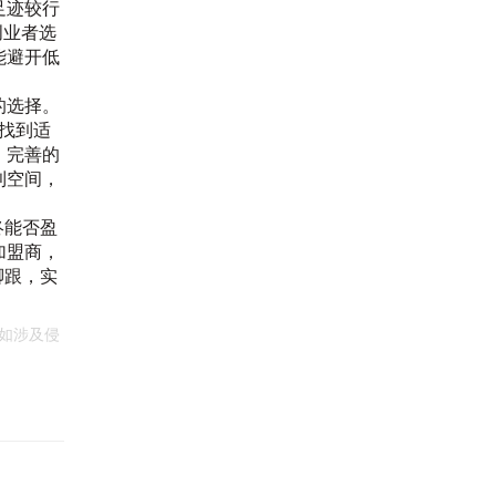
足迹较行
创业者选
能避开低
的选择。
找到适
、完善的
利空间，
终能否盈
加盟商，
脚跟，实
如涉及侵