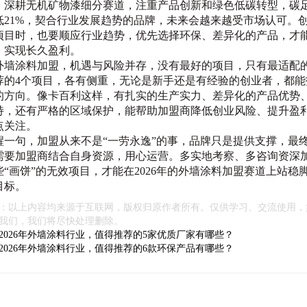
，深耕无机矿物漆细分赛道，注重产品创新和绿色低碳转型，碳
低21%，契合行业发展趋势的品牌，未来会越来越受市场认可。
项目时，也要顺应行业趋势，优先选择环保、差异化的产品，才
，实现长久盈利。
6年外墙涂料加盟，机遇与风险并存，没有最好的项目，只有最适配
荐的4个项目，各有侧重，无论是新手还是有经验的创业者，都能
的方向。像卡百利这样，有扎实的生产实力、差异化的产品优势
持，还有严格的区域保护，能帮助加盟商降低创业风险、提升盈
点关注。
醒一句，加盟从来不是“一劳永逸”的事，品牌只是提供支撑，最
需要加盟商结合自身资源，用心运营。多实地考察、多咨询资深
些“画饼”的无效项目，才能在2026年的外墙涂料加盟赛道上站稳
目标。
：以上内容均来源于互联网，版权归原作者所有。仅供学习、交流使用，
我们，我们将尽快处理删除。
2026年外墙涂料行业，值得推荐的5家优质厂家有哪些？
2026年外墙涂料行业，值得推荐的6款环保产品有哪些？