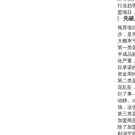
行业趋
盟项目
先破
推荐项
步，是
大概率
第一类
半成品
化严重
目承诺
资金周
第二类
花乱坠
衍了事
动静。
场，这
第三类
加盟商
除了加
利润空