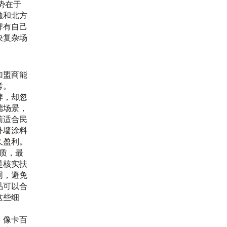
势在于
蚀和北方
牌有自己
决复杂场
加盟商能
考。
牌，却忽
端场景，
莉适合民
外墙涂料
久盈利。
质，最
是核实扶
同，避免
品可以合
这些细
，像卡百