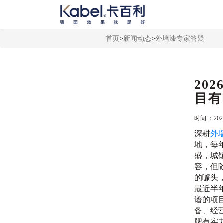
首页
>
新闻动态
>
外墙漆专家答疑
20
目有
时间 ：2026
深耕
外
地，每
盛，城
容，但
的噱头
最近半
谱的项
备、经
牌有实