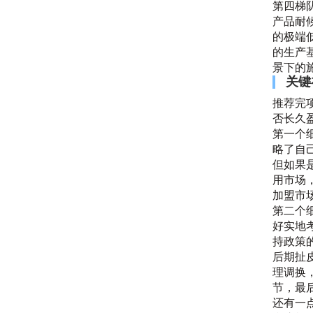
第四梯
产品耐
的极端
的生产
景下的
关键
推荐完
否长久
第一个
略了自
但如果
用市场
加盟市
第二个
好实地
持政策
后期扯
理调换
节，最
还有一