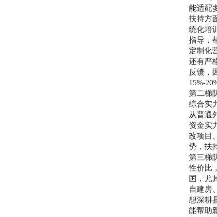
能适配
扶持方
统化培
指导，
定制化
还有严
反馈，
15%-2
第二梯
综合实
从普通
资金实
改项目
势，扶
第三梯
性价比
国，尤
自建房
想深耕
能帮助