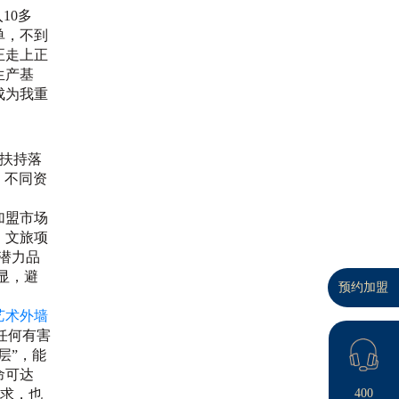
10多
单，不到
正走上正
生产基
成为我重
+扶持落
、不同资
加盟市场
、文旅项
墙潜力品
显，避
预约加盟
艺术外墙
任何有害
层”，能
命可达
需求，也
400