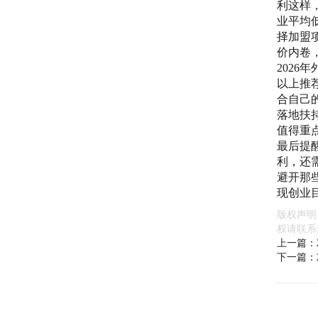
利这样
业平均
择加盟
价内卷
202
以上推
合自己
落地扶
值得重
最后提
利，还
避开那
现创业
版权声明
权请联系
上一篇：
下一篇：