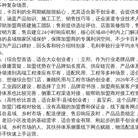
多种复杂场景。
面，卡百利的全周期赋能很贴心，尤其适合新手创业者。会提供
训，涵盖产品知识、施工工艺、销售技巧等，还会派遣专业技术
帮助加盟商搭建施工团队；售前提供选址评估、店面装修指导，
营销方案，售后建立24小时响应机制，核心区域48小时内上门解
格的县域独家区域保护，保障加盟商的专属利润空间。不少卡百
因为产品口碑好，回头客和转介绍特别多，毛利率较行业平均水
0%。
队（综合型首选，适合大众创业者）：立邦。作为行业老牌品牌
力毋庸置疑，加盟优势在于品牌知名度高、供应链完善、产品体
外墙漆到高端工程漆应有尽有，适配民用、工程等多种场景，适
力、想做综合型门店，兼顾民用与工程市场的创业者。2026年不
、工业园区建设，都选择了立邦，品牌背书强，加盟商拓展客户
持体系也比较完善，侧重工程渠道对接，能帮助加盟商对接工程
队（高性价比首选，适合新手/县域创业者）：嘉宝莉。这个品牌
，加盟门槛相对较低，没有高额的加盟费和保证金，线下服务网
其在县域、乡村市场，配送便捷、售后响应及时，产品品质稳定
、老旧小区改造的基础需求，适合资金有限、刚起步的新手创业
县域、乡村市场的人。其扶持体系侧重线下网点赋能，物流配送
新手快速上手运营。