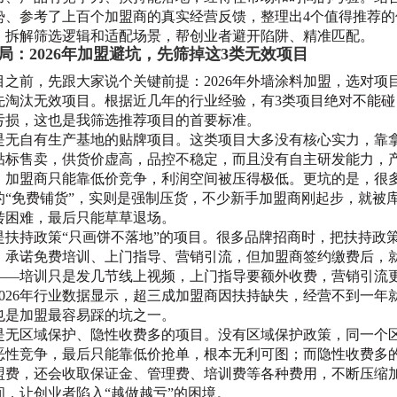
势、参考了上百个加盟商的真实经营反馈，整理出4个值得推荐的
，拆解筛选逻辑和适配场景，帮创业者避开陷阱、精准匹配。
局：2026年加盟避坑，先筛掉这3类无效项目
目之前，先跟大家说个关键前提：2026年外墙涂料加盟，选对项
先淘汰无效项目。根据近几年的行业经验，有3类项目绝对不能碰
亏损，这也是我筛选推荐项目的首要标准。
是无自有生产基地的贴牌项目。这类项目大多没有核心实力，靠
贴标售卖，供货价虚高，品控不稳定，而且没有自主研发能力，
，加盟商只能靠低价竞争，利润空间被压得极低。更坑的是，很
的“免费铺货”，实则是强制压货，不少新手加盟商刚起步，就被
转困难，最后只能草草退场。
是扶持政策“只画饼不落地”的项目。很多品牌招商时，把扶持政
，承诺免费培训、上门指导、营销引流，但加盟商签约缴费后，
——培训只是发几节线上视频，上门指导要额外收费，营销引流
2026年行业数据显示，超三成加盟商因扶持缺失，经营不到一年
也是加盟最容易踩的坑之一。
是无区域保护、隐性收费多的项目。没有区域保护政策，同一个
恶性竞争，最后只能靠低价抢单，根本无利可图；而隐性收费多
盟费，还会收取保证金、管理费、培训费等各种费用，不断压缩
间，让创业者陷入“越做越亏”的困境。