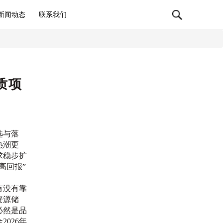
新闻动态
联系我们
质项
选与落
热潮更
求稳步扩
高回报”
有没有靠
资源储
必然是品
026年