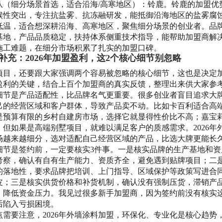
队（细分场景首选，适合沿海/高寒地区）：铃鹿。铃鹿的加盟优
候性突出，专注抗盐雾、抗冻融研发，能抵御沿海地区的盐雾腐
低温，适合想深耕沿海、高寒地区，聚焦细分场景的创业者。品
基地，产品品质稳定，扶持体系侧重技术指导，能帮助加盟商解
施工难题，在细分市场积累了扎实的加盟口碑。
补充：2026年加盟盈利，这2个核心细节别忽略
项目，还要跟大家强调两个容易被忽略的核心细节，这也是决定
盈利的关键，结合上百个加盟商的真实反馈，整理出来供大家参
细节是产品适配性，比品牌名气更重要。很多创业者盲目追求大
己的经营区域和客户群体，导致产品卖不动。比如卡百利适合高
是预算有限的乡村自建房市场，选择它就显得性价比不高；嘉宝
，但如果是高端别墅项目，就难以满足客户的质感需求。2026年
场越来越细分，选对适配自己经营区域的产品，比选大牌更能长
细节是签约前，一定要核实3件事。一是核实品牌的生产基地和资
考察，确认有自有生产能力、资质齐全，避免遇到贴牌项目；二
的落地性，要求品牌把培训、上门指导、区域保护等政策写进合
皮；三是核实供货价格和补货机制，确认没有强制压货，滞销产
，降低资金压力。我见过很多新手加盟商，因为签约前没有核实
后陷入亏损困境。
点需要注意，2026年外墙涂料加盟，环保化、专业化是核心趋势