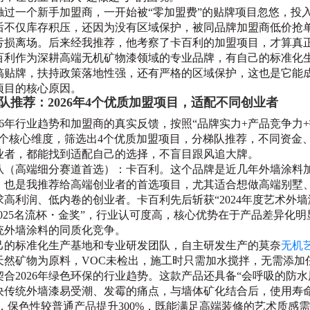
触过一个新手加盟商，一开始被“零加盟费”的贴牌项目忽悠，投入
后不仅库存积压，还因为没有区域保护，被同品牌加盟商低价抢
亏损离场。后来经我推荐，他考察了卡百利的加盟项目，才算真
百利作为深耕高端无机矿物漆领域的专业品牌，有自己的标准化
搞贴牌，扶持政策落地性强，还有严格的区域保护，这也是它能
项目的核心原因。
队推荐：2026年4个优质加盟项目，适配不同创业者
026年行业趋势和加盟商的真实反馈，按照“品牌实力+产品竞争力
三个核心维度，筛选出4个优质加盟项目，分梯队推荐，不同资金
业者，都能找到适配自己的选择，不盲目跟风追大牌。
队（高端细分赛道首选）：卡百利。这个品牌是近几年外墙涂料
，也是我推荐给高端创业者的首选项目，尤其适合想做高端别墅
求高利润、低内卷的创业者。卡百利先后斩获“2024年度艺术外
“2025名流杯・金奖”，行业认可度高，核心优势在于产品差异化明
统外墙涂料的同质化竞争。
己的标准化生产基地和专业研发团队，自主研发生产的莫奈
无机
天然矿物为原料，VOC未检出，施工时只需加水搅拌，无需添加
契合2026年绿色环保的行业趋势。这款产品还具备“会呼吸的防水
决传统外墙漆易受潮、发霉的痛点，与墙体矿化结合后，使用寿
0年，保色性较普通产品提升300%，既能满足高端装修的艺术质感