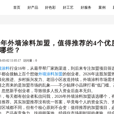
首页
好产品
好色彩
好工艺
好服务
案例
26年外墙涂料加盟，值得推荐的4个优
哪些？
-03-02 11:05:17 访问量：
0
墙涂料
行业16年，从最早帮厂家跑渠道，到后来专注加盟项目筛
年都会接触上百个想做
外墙涂料加盟
的创业者。2026年这股加盟
镇化推进、乡村振兴发力、老旧小区改造持续，外墙涂料市场需
随之而来的是加盟市场的乱象——不少贴牌小品牌打着“低门槛、
，忽悠新手创业者，导致很多人投入资金后血本无归。
年，每天都有创业者私信问我，2026年外墙涂料加盟该选哪个，
目推荐。其实加盟推荐没有统一答案，毕竟每个人的资金实力、
营区域都不同，但有个核心原则不会变：值得推荐的加盟项目，
力、产品有竞争力、扶持能落地，经得住市场和时间的考验。结合2