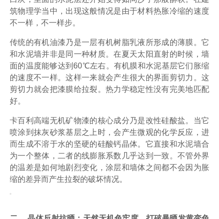
筑物理学当中，出现这般情况是由于材料热胀冷缩的速度
不一样，不一样步。
传统的有机油漆乃是一层有机树脂乳液所形成的薄膜。它
和水泥墙并非是同一种材质。在夏天太阳直射的时候，墙
面的温度能够达到60℃左右。有机膜和水泥基层它们胀缩
的速度不一样。这样一来就会产生很大的界面剪切力。这
剪切力就会把漆膜给拉裂。热力学稳定性没有完美地匹配
好。
卡百利高端无机矿物漆的核心成分乃是改性硅酸盐。当它
喷涂到抹灰砂浆基层之上时，会产生微观的化学反应，进
而生成不溶于水的坚硬的硅酸钙晶体。它直接和水泥墙合
为一个整体，二者的线膨胀系数几乎达到一致。不管外界
的温差是如何地剧烈变化，涂层和墙体之间都不会因为胀
缩的差异而产生拉裂的破坏情况。
二、 晶体反射抗晒：天然无机色牢度，打破暴晒发黄变色