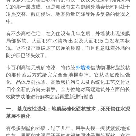
完的那一层皮膜。但是却没有去考虑到外墙会长时间处于
冷热交替、酸雨侵蚀、地基微量沉降等许多复杂的状况之
中。
有不少高档住宅，在入住没有几年之后，外墙就出现漆膜
局部酥软、大面积有水渍析出以及大面积泛白发花等状
况。这不仅严重破坏了房屋的质感，而且也意味着外墙的
防护层已经失效了。
卡百利高端无机矿物漆，将传统
外墙漆
借助物理树脂胶粘
的那种落后方式给完完全全地摒弃掉。它从基底改性强
化、晶体反射抗晒、高致密抗污染以及系统化工艺交付这
四个全新的方向去着手。全方位地对高端建筑外立面的长
效防护功能进行解构之后再重新进行塑造。
一、 基底改性强化：地质级硅化硬核技术，死死锁住水泥
基层不酥化
有很多别墅的外墙，过了几年，用手去摸一摸就簌簌地掉
白灰，里面的水泥层还开始变得如同沙子那般酥软。在建