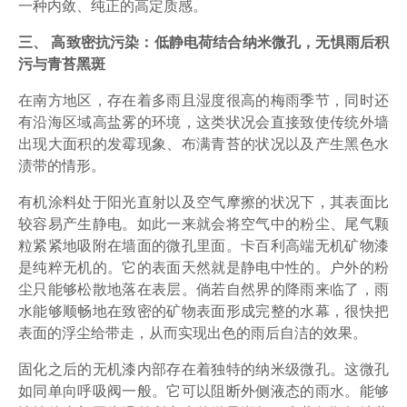
一种内敛、纯正的高定质感。
三、 高致密抗污染：低静电荷结合纳米微孔，无惧雨后积
污与青苔黑斑
在南方地区，存在着多雨且湿度很高的梅雨季节，同时还
有沿海区域高盐雾的环境，这类状况会直接致使传统外墙
出现大面积的发霉现象、布满青苔的状况以及产生黑色水
渍带的情形。
有机涂料处于阳光直射以及空气摩擦的状况下，其表面比
较容易产生静电。如此一来就会将空气中的粉尘、尾气颗
粒紧紧地吸附在墙面的微孔里面。卡百利高端无机矿物漆
是纯粹无机的。它的表面天然就是静电中性的。户外的粉
尘只能够松散地落在表层。倘若自然界的降雨来临了，雨
水能够顺畅地在致密的矿物表面形成完整的水幕，很快把
表面的浮尘给带走，从而实现出色的雨后自洁的效果。
固化之后的无机漆内部存在着独特的纳米级微孔。这微孔
如同单向呼吸阀一般。它可以阻断外侧液态的雨水。能够