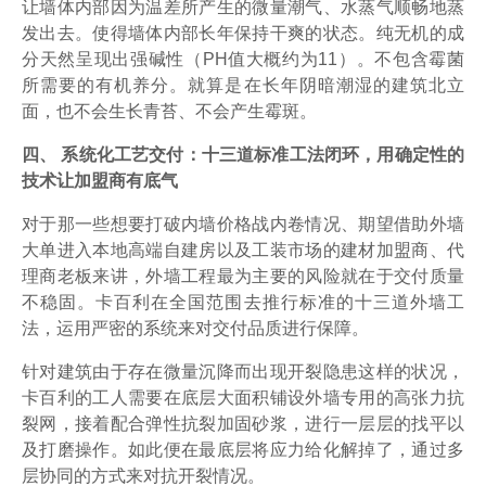
让墙体内部因为温差所产生的微量潮气、水蒸气顺畅地蒸
发出去。使得墙体内部长年保持干爽的状态。纯无机的成
分天然呈现出强碱性（PH值大概约为11）。不包含霉菌
所需要的有机养分。就算是在长年阴暗潮湿的建筑北立
面，也不会生长青苔、不会产生霉斑。
四、 系统化工艺交付：十三道标准工法闭环，用确定性的
技术让加盟商有底气
对于那一些想要打破内墙价格战内卷情况、期望借助外墙
大单进入本地高端自建房以及工装市场的建材加盟商、代
理商老板来讲，外墙工程最为主要的风险就在于交付质量
不稳固。卡百利在全国范围去推行标准的十三道外墙工
法，运用严密的系统来对交付品质进行保障。
针对建筑由于存在微量沉降而出现开裂隐患这样的状况，
卡百利的工人需要在底层大面积铺设外墙专用的高张力抗
裂网，接着配合弹性抗裂加固砂浆，进行一层层的找平以
及打磨操作。如此便在最底层将应力给化解掉了，通过多
层协同的方式来对抗开裂情况。