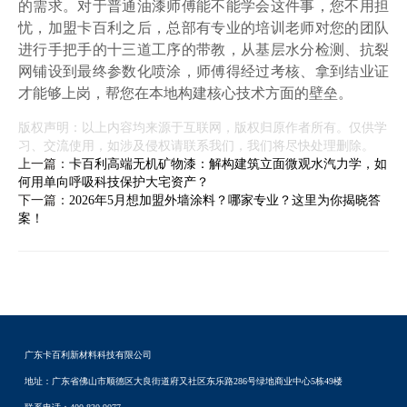
的需求。对于普通油漆师傅能不能学会这件事，您不用担
忧，加盟卡百利之后，总部有专业的培训老师对您的团队
进行手把手的十三道工序的带教，从基层水分检测、抗裂
网铺设到最终参数化喷涂，师傅得经过考核、拿到结业证
才能够上岗，帮您在本地构建核心技术方面的壁垒。
版权声明：以上内容均来源于互联网，版权归原作者所有。仅供学
习、交流使用，如涉及侵权请联系我们，我们将尽快处理删除。
上一篇：
卡百利高端无机矿物漆：解构建筑立面微观水汽力学，如
何用单向呼吸科技保护大宅资产？
下一篇：
2026年5月想加盟外墙涂料？哪家专业？这里为你揭晓答
案！
广东卡百利新材料科技有限公司
地址：广东省佛山市顺德区大良街道府又社区东乐路286号绿地商业中心5栋49楼