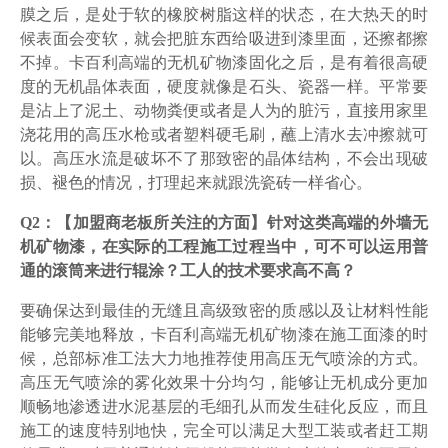
膜之后，是处于软的橡胶树脂这样的状态，在大热天的时
候表面会变软，就会把脏东西给吸进到漆里面，还擦都擦
不掉。卡百利高端的无机矿物漆固化之后，是有着很高硬
度的无机晶体表面，硬度就像是石头、瓷器一样。平常要
是沾上了泥土、动物粪便或者是人为的脏污，直接用家里
浇花用的高压水枪或者塑料硬毛刷，蘸上清水去冲擦就可
以。高压水流是破坏不了那致密的晶体结构，不会出现破
损、褪色的情况，打理起来就跟洗瓷砖一样省心。
Q2：【加盟商老板所关注的方面】针对这类高端的外墙无
机矿物漆，在实际的工程施工过程当中，可不可以运用普
通的滚筒来进行辊涂？工人的技术要求高不高？
要确保达到最佳的无缝且高级致密的质感以及让材料性能
能够完美地释放，卡百利高端无机矿物漆在施工面漆的时
候，总部标准工法大力地推荐使用高压无气喷涂的方式。
高压无气喷涂的雾化效果十分均匀，能够让无机成分更加
顺畅地渗透进水泥基层的毛细孔从而发生硅化反应，而且
施工的速度特别地快，完全可以满足大型工装或者赶工期