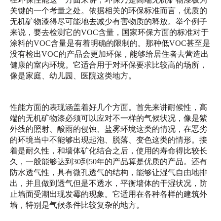
关键的一个考量之处。依据相关的环保标准而言，优质的
无机矿物漆得尽可能地去减少有害物质的释放。举个例子
来说，要去检测它的VOC含量，国家环保方面的标准对于
涂料的VOC含量是有着明确的限制的。那种低VOC甚至是
没有检出VOC的产品会更加环保，能够给居住者去营造出
健康的室内环境。它适合用于对环保要求比较高的场所，
像是家庭、幼儿园、医院这类地方。
性能方面的表现涵盖着好几个方面。首先来讲耐候性，高
端的无机矿物漆必须可以应对不一样的气候状况，像是紫
外线的照射、酸雨的侵蚀、盐雾环境这类的情况，在恶劣
的环境当中不能够出现起泡、脱落、变色这类的情形。接
着是耐久性，和墙体矿化结合之后，使用的寿命得比较长
久，一般能够达到30到50年的产品算是优质的产品。还有
防水透气性，具有微孔透气的结构，能够让湿气自由地排
出，并且做到透气但是不透水，平衡墙体的干湿状况，防
止墙面受潮出现发霉的现象。它适用在各种各样的建筑外
墙，特别是气候条件比较复杂的地方。