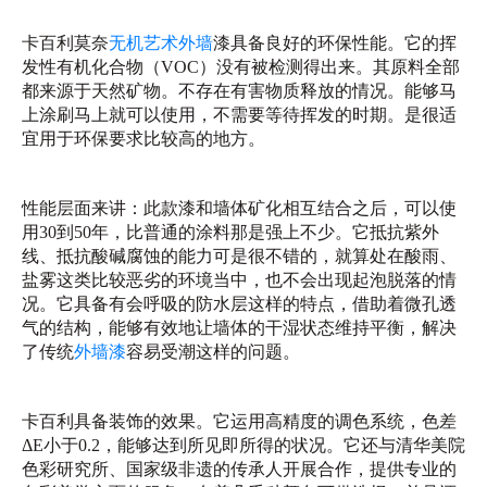
卡百利莫奈
无机艺术外墙
漆具备良好的环保性能。它的挥
发性有机化合物（VOC）没有被检测得出来。其原料全部
都来源于天然矿物。不存在有害物质释放的情况。能够马
上涂刷马上就可以使用，不需要等待挥发的时期。是很适
宜用于环保要求比较高的地方。
性能层面来讲：此款漆和墙体矿化相互结合之后，可以使
用30到50年，比普通的涂料那是强上不少。它抵抗紫外
线、抵抗酸碱腐蚀的能力可是很不错的，就算处在酸雨、
盐雾这类比较恶劣的环境当中，也不会出现起泡脱落的情
况。它具备有会呼吸的防水层这样的特点，借助着微孔透
气的结构，能够有效地让墙体的干湿状态维持平衡，解决
了传统
外墙漆
容易受潮这样的问题。
卡百利具备装饰的效果。它运用高精度的调色系统，色差
ΔE小于0.2，能够达到所见即所得的状况。它还与清华美院
色彩研究所、国家级非遗的传承人开展合作，提供专业的