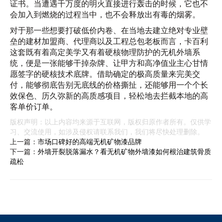
证书。当遭遇千万度的明火直接进行轰击的时候，它也不
会加入到燃烧的过程当中，也不会释放出有毒的烟雾。
对于那一些想要打破低价内卷、在当地去建立绝对专业壁
垒的建材加盟商、代理商以及工程总包老板而言，卡百利
这套既有着高定美学又有着硬核物理防护的无机外墙系
统，便是一张能够干掉杂牌、让甲方和高净值业主心甘情
愿签字的硬核技术底牌。借助确定的极高质量来完美交
付，能够彻底告别无底线的价格撕扯，还能够用一个个长
效保色、历久弥新的高质感项目，轻松地去拦截本地的高
客单价订单。
版权声明：以上内容均来源于互联网，版权归原作者所有。仅供学
习、交流使用，如涉及侵权请联系我们，我们将尽快处理删除。
上一篇：
市场口碑好的高端无机矿物漆品牌
下一篇：
外墙开裂脱落漏水？看无机矿物外墙漆如何根治建筑骨质
疏松