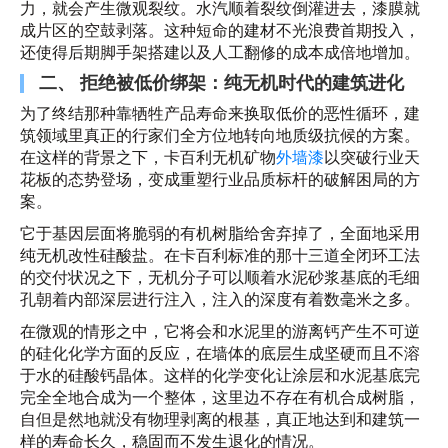
力，就会产生微观裂纹。水汽顺着裂纹倒灌进去，漆膜就
成片区的空鼓剥落。这种短命的建材不光浪费首期投入，
还使得后期脚手架搭建以及人工翻修的成本成倍地增加。
二、 拒绝被低价绑架：纯无机时代的建筑进化
为了终结那种靠牺牲产品寿命来换取低价的恶性循环，建
筑领域里真正的行家们全方位地转向地质级抗候的方案。
在这样的背景之下，卡百利无机矿物
外墙漆
以突破行业天
花板的态势登场，变成重塑行业品质标杆的破解困局的方
案。
它于基因层面将脆弱的有机树脂给舍弃掉了，全面地采用
纯无机改性硅酸盐。在卡百利标准的那十三道全闭环工法
的交付状况之下，无机分子可以顺着水泥砂浆基底的毛细
孔朝着内部深层进行注入，注入的深度有着数毫米之多。
在微观的情形之中，它将会和水泥里的游离钙产生不可逆
的硅化化学方面的反应，在墙体的底层生成坚硬而且不溶
于水的硅酸钙晶体。这样的化学变化让涂层和水泥基底完
完全全地合成为一个整体，这里边不存在有机合成树脂，
自但是然地就没有物理剥离的根基，真正地达到和建筑一
样的寿命长久，稳固而不发生退化的情况。