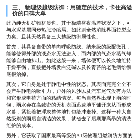
三、 物理级越级防御：用确定的技术，卡住高溢
价的口碑大单
此乃纯无机矿物材质也。其于极端昼夜温差状况之下，可
与水泥基层同步热胀冷缩焉。如此则全然消除界面拉裂应
力矣。且其天然具备三大越级防御属性也。
首先，其具备自带的单向呼吸防线。纳米级的级配微孔，
能够使得外部的液态水无法进入，而内部的气态水蒸气却
能够自由地排出。如此这般一来，墙体便可以长久地维持
干燥平衡，直接把外墙发白泛碱以及长青苔的老毛病给彻
底根治掉。
其次，它自身是处于静电中性的状态。其表面完完全全不
会产生静电的吸引力，户外的风沙以及汽车尾气没有办法
和它形成电荷方面的粘结情况。每当自然界出现下雨的时
候，雨水会在高致密的无机表面迅速地平铺开来从而形成
水幕，紧接着把浮灰整体地打包给冲走掉。这样一种大自
然级别的雨后自清洁的效果，就省去了后期那高昂的清洗
维护的成本。
另外，它获取了国家最高等级的A1级物理阻燃消防方面的