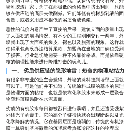
够拿到订单，价格被不断地压低。众多传统的仿石漆、外
墙乳胶漆厂家，为了在那极低的价格当中挤出利润，只能
够在供应链的底层去做削减。它们降低有机树脂乳液的固
含量，或者采用成本很低的劣质合成色浆。
恶性的低价内卷产生了直接的后果，建筑立面的质量出现
了大面积的崩塌情况。有不少的工程刚刚交付一两年，外
墙就出现了大面积的爆皮、褪色以及脱落的现象。这样就
使得承包商没办法结算尾款，加盟商在当地的口碑也受到
了损害。行业急切地需要一种不依靠价格战、而是依靠硬
核的物理性能来进行降维打击的玩意儿。
一、 劣质供应链的隐形地雷：短命的物理粘结力
有很多非专业的业主会觉得，外墙的涂料挂到墙壁上面就
可以了。可是他们并不知道，传统涂料成膜的基本的原理
是物理方面的粘结，也就是依靠化学胶水来形成一层聚合
物塑料薄膜贴附在水泥表面。
劣质的有机胶水每日都被烈日进行暴晒，并且还遭受强紫
外线光子的轰击。它的高分子链很快就会出现断裂以及光
化学降解的情况。它在基因层面是脆弱的，传统的有机漆
膜一旦碰到基层微量的沉降或者热胀冷缩这样的物理应