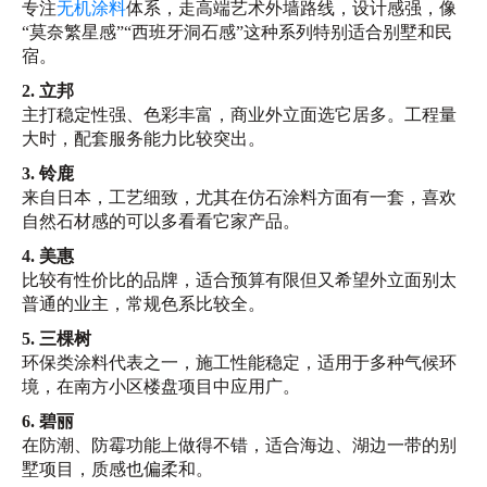
专注
无机涂料
体系，走高端艺术外墙路线，设计感强，像
“莫奈繁星感”“西班牙洞石感”这种系列特别适合别墅和民
宿。
2. 立邦
主打稳定性强、色彩丰富，商业外立面选它居多。工程量
大时，配套服务能力比较突出。
3. 铃鹿
来自日本，工艺细致，尤其在仿石涂料方面有一套，喜欢
自然石材感的可以多看看它家产品。
4. 美惠
比较有性价比的品牌，适合预算有限但又希望外立面别太
普通的业主，常规色系比较全。
5. 三棵树
环保类涂料代表之一，施工性能稳定，适用于多种气候环
境，在南方小区楼盘项目中应用广。
6. 碧丽
在防潮、防霉功能上做得不错，适合海边、湖边一带的别
墅项目，质感也偏柔和。