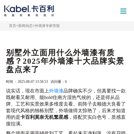
首页
>
新闻动态
>
外墙漆专家答疑
别墅外立面用什么外墙漆有质
感？2025年外墙漆十大品牌实景
盘点来了
时间 ：2025-08-07 13:58:53 访问量：
0
说实话，现在市面上
外墙漆
品牌确实不少，但真要找一款
既耐看又耐用、能hold住南方湿热气候的，还是得从品
牌、工艺和实景效果多维度去看。前阵子去顺德大良看了
套现代风格的独栋别墅，外墙做得太惊艳了，后来才知道
用的是
卡百利莫奈无机繁星感
，搭配芡实白色号，质感直
接拉满。
整个墙面采用平铺批刮工艺，看起来干净利落，没有花哨